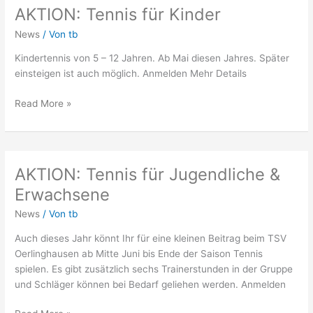
AKTION: Tennis für Kinder
AKTION:
Tennis
News
/ Von
tb
für
Kinder
Kindertennis von 5 – 12 Jahren. Ab Mai diesen Jahres. Später
einsteigen ist auch möglich. Anmelden Mehr Details
Read More »
AKTION: Tennis für Jugendliche &
AKTION:
Tennis
Erwachsene
für
News
/ Von
tb
Jugendliche
&
Auch dieses Jahr könnt Ihr für eine kleinen Beitrag beim TSV
Erwachsene
Oerlinghausen ab Mitte Juni bis Ende der Saison Tennis
spielen. Es gibt zusätzlich sechs Trainerstunden in der Gruppe
und Schläger können bei Bedarf geliehen werden. Anmelden