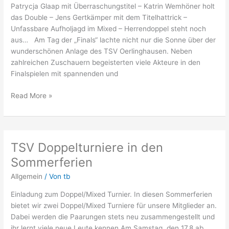
Patrycja Glaap mit Überraschungstitel – Katrin Wemhöner holt
das Double – Jens Gertkämper mit dem Titelhattrick –
Unfassbare Aufholjagd im Mixed – Herrendoppel steht noch
aus… Am Tag der „Finals“ lachte nicht nur die Sonne über der
wunderschönen Anlage des TSV Oerlinghausen. Neben
zahlreichen Zuschauern begeisterten viele Akteure in den
Finalspielen mit spannenden und
Read More »
TSV Doppelturniere in den
TSV
Doppelturniere
Sommerferien
in
Allgemein
/ Von
tb
den
Sommerferien
Einladung zum Doppel/Mixed Turnier. In diesen Sommerferien
bietet wir zwei Doppel/Mixed Turniere für unsere Mitglieder an.
Dabei werden die Paarungen stets neu zusammengestellt und
ihr lernt viele neue Leute kennen.Am Samstag, den 17.8 ab