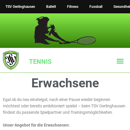
Zum
TSV Oerlinghausen
Ballett
Fitness
Fussball
Gesundhei
Inhalt
springen
TENNIS
Erwachsene
TSV Tennis Inst
Egal ob du neu einsteigst, nach einer Pause wieder beginnen
möchtest oder bereits ambitioniert spielst – beim TSV Oerlinghausen
findest du passende Spielpartner und Trainingsmöglichkeiten.
Unser Angebot für die Erwachsenen: