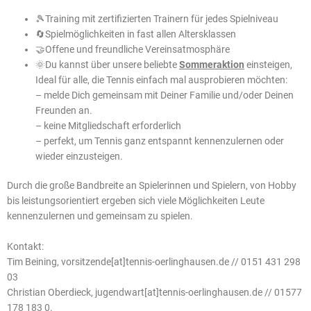
🎾Training mit zertifizierten Trainern für jedes Spielniveau
🔄Spielmöglichkeiten in fast allen Altersklassen
🤝Offene und freundliche Vereinsatmosphäre
🌞Du kannst über unsere beliebte
Sommeraktion
einsteigen,
Ideal für alle, die Tennis einfach mal ausprobieren möchten:
– melde Dich gemeinsam mit Deiner Familie und/oder Deinen
Freunden an.
– keine Mitgliedschaft erforderlich
– perfekt, um Tennis ganz entspannt kennenzulernen oder
wieder einzusteigen.
Durch die große Bandbreite an Spielerinnen und Spielern, von Hobby
bis leistungsorientiert ergeben sich viele Möglichkeiten Leute
kennenzulernen und gemeinsam zu spielen.
Kontakt:
Tim Beining, vorsitzende[at]tennis-oerlinghausen.de // 0151 431 298
03
Christian Oberdieck, jugendwart[at]tennis-oerlinghausen.de // 01577
178 183 0.