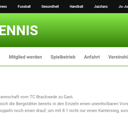
tness
Fussball
Gesundheit
Handball
Jazztanz
Ju-Ju
ENNIS
n
Mitglied werden
Spielbetrieb
Anfahrt
Vereinshi
Mannschaft vom TC Brackwede zu Gast.
 sich die Bergstätter bereits in den Einzeln einen uneinholbaren Vor
 Doppeln noch einen drauf, um mit 8:1 nicht nur einen Kantersieg, so