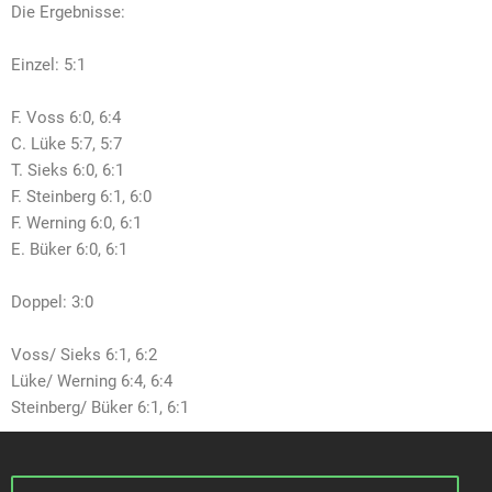
Die Ergebnisse:
Einzel: 5:1
F. Voss 6:0, 6:4
C. Lüke 5:7, 5:7
T. Sieks 6:0, 6:1
F. Steinberg 6:1, 6:0
F. Werning 6:0, 6:1
E. Büker 6:0, 6:1
Doppel: 3:0
Voss/ Sieks 6:1, 6:2
Lüke/ Werning 6:4, 6:4
Steinberg/ Büker 6:1, 6:1