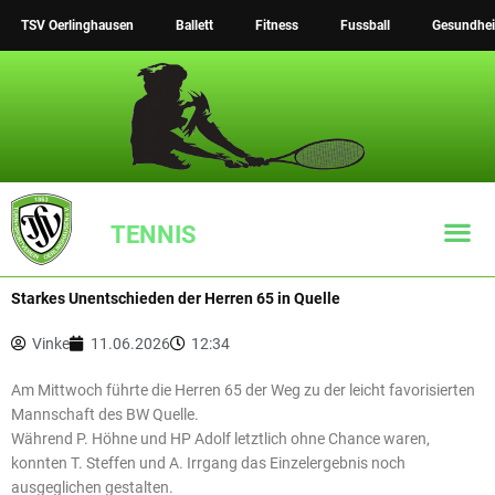
Zum
TSV Oerlinghausen
Ballett
Fitness
Fussball
Gesundhei
Inhalt
springen
TENNIS
Starkes Unentschieden der Herren 65 in Quelle
TSV Tennis Inst
Vinke
11.06.2026
12:34
Am Mittwoch führte die Herren 65 der Weg zu der leicht favorisierten
Mannschaft des BW Quelle.
Während P. Höhne und HP Adolf letztlich ohne Chance waren,
konnten T. Steffen und A. Irrgang das Einzelergebnis noch
ausgeglichen gestalten.