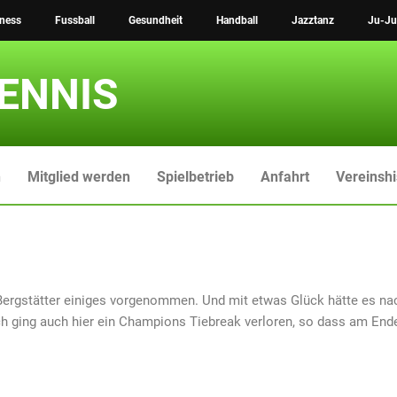
tness
Fussball
Gesundheit
Handball
Jazztanz
Ju-Ju
ENNIS
n
Mitglied werden
Spielbetrieb
Anfahrt
Vereinshi
 Bergstätter einiges vorgenommen. Und mit etwas Glück hätte es na
ch ging auch hier ein Champions Tiebreak verloren, so dass am Ende