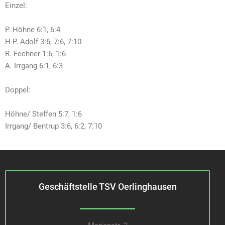
Einzel:
P. Höhne 6:1, 6:4
H-P. Adolf 3:6, 7:6, 7:10
R. Fechner 1:6, 1:6
A. Irrgang 6:1, 6:3
Doppel:
Höhne/ Steffen 5:7, 1:6
Irrgang/ Bentrup 3:6, 6:2, 7:10
Geschäftstelle TSV Oerlinghausen