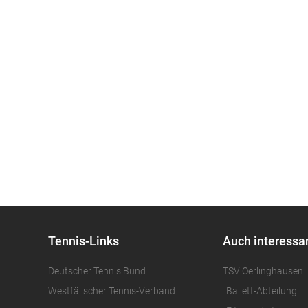
Tennis-Links
Auch interessa
Deutscher Tennis Bund
TSV Oerlinghausen
Westfälischer Tennis-Verband
Ballett-Abteilung