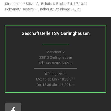
Strothmann/ Stitz – Al- Behaissi/ Becker 6:4, 6:7,13:11
Pokrandt/ Hosters – Lindhorst/ Steinhage 0:6, 2:6
Geschäftstelle TSV Oerlinghausen
Marienstr. 2
33813 Oerlinghausen
Tel.:
+49 5202 924598
--------------------------------------------
Öffnungszeiten
Mo: 15:30 Uhr - 18:00 Uhr
Do: 15:30 Uhr - 18:00 Uhr
F
a