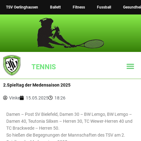
Zum
TSV Oerlinghausen
Ballett
Fitness
Fussball
Gesundhei
Inhalt
springen
TENNIS
2.Spieltag der Medensaison 2025
TSV Tennis Inst
Vinke
15.05.2025
18:26
Damen – Post SV Bielefeld, Damen 30 – BW Lemgo, BW Lemgo –
Damen 40, Teutonia Silixen – Herren 30, TC Wewer-Herren 40 und
TC Brackwede – Herren 50.
So hießen die Begegnungen der Mannschaften des TSV am 2.