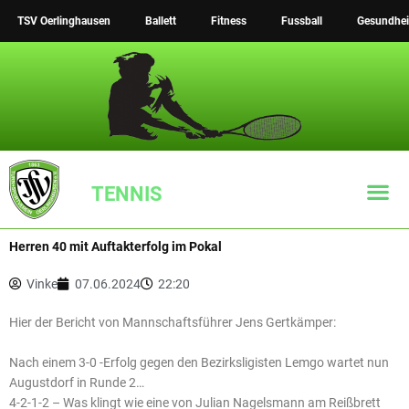
Zum
TSV Oerlinghausen
Ballett
Fitness
Fussball
Gesundhei
Inhalt
springen
TENNIS
Herren 40 mit Auftakterfolg im Pokal
TSV Tennis Inst
Vinke
07.06.2024
22:20
Hier der Bericht von Mannschaftsführer Jens Gertkämper:
Nach einem 3-0 -Erfolg gegen den Bezirksligisten Lemgo wartet nun
Augustdorf in Runde 2…
4-2-1-2 – Was klingt wie eine von Julian Nagelsmann am Reißbrett