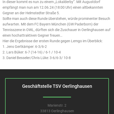
In dieser kommt es nun zu einem „Lokalderby“. Mit Augustdorf
empfängt man nun am 12.06.24 (18:00 Uhr) einen altbekannten
Gegner an der Helmstedter Straße 5.
Sollte man auch diese Runde überstehen, würde prominenter Besuch
aufwarten. Mit dem FC Bayern München (GW Paderborn) der
Tennisszene in OWL, dürften sich die Zuschauer in Oerlinghausen auf
einen hochattraktiven Gegner freuen…
Hier die Ergebnisse der ersten Runde gegen Lemgo im Überblick:
1. Jens Gertkämper: 6-3/6-2
2. Lars Büker: 6-7 (14-16) / 6-1 / 10-4
3. Daniel Besseler/Chris Lüke: 3-6/6-3/ 10-8
Geschäftstelle TSV Oerlinghausen
Marienstr. 2
33813 Oerlinghausen