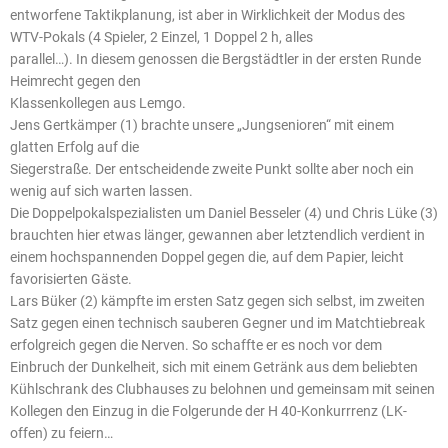
entworfene Taktikplanung, ist aber in Wirklichkeit der Modus des
WTV-Pokals (4 Spieler, 2 Einzel, 1 Doppel 2 h, alles
parallel…). In diesem genossen die Bergstädtler in der ersten Runde
Heimrecht gegen den
Klassenkollegen aus Lemgo.
Jens Gertkämper (1) brachte unsere „Jungsenioren“ mit einem
glatten Erfolg auf die
Siegerstraße. Der entscheidende zweite Punkt sollte aber noch ein
wenig auf sich warten lassen.
Die Doppelpokalspezialisten um Daniel Besseler (4) und Chris Lüke (3)
brauchten hier etwas länger, gewannen aber letztendlich verdient in
einem hochspannenden Doppel gegen die, auf dem Papier, leicht
favorisierten Gäste.
Lars Büker (2) kämpfte im ersten Satz gegen sich selbst, im zweiten
Satz gegen einen technisch sauberen Gegner und im Matchtiebreak
erfolgreich gegen die Nerven. So schaffte er es noch vor dem
Einbruch der Dunkelheit, sich mit einem Getränk aus dem beliebten
Kühlschrank des Clubhauses zu belohnen und gemeinsam mit seinen
Kollegen den Einzug in die Folgerunde der H 40-Konkurrrenz (LK-
offen) zu feiern…